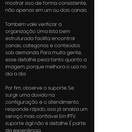
mostrar isso de forma consistente, 
não apenas em um ou dois canais.
Também vale verificar a 
organização. Uma lista bem 
estruturada facilita encontrar 
canais, categorias e conteúdos 
sob demanda. Para muita gente, 
esse detalhe pesa tanto quanto a 
imagem, porque melhora o uso no 
dia a dia.
Por fim, observe o suporte. Se 
surgir uma dúvida na 
configuração e o atendimento 
responde rápido, isso já sinaliza um 
serviço mais confiável. Em IPTV, 
suporte ágil não é detalhe. É parte 
da experiência.