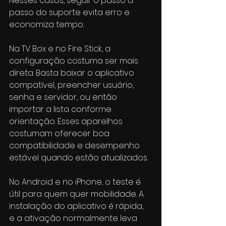
Nesses casos, seguir o passo a 
passo do suporte evita erro e 
economiza tempo.
Na TV Box e no Fire Stick, a 
configuração costuma ser mais 
direta. Basta baixar o aplicativo 
compatível, preencher usuário, 
senha e servidor, ou então 
importar a lista conforme 
orientação. Esses aparelhos 
costumam oferecer boa 
compatibilidade e desempenho 
estável quando estão atualizados.
No Android e no iPhone, o teste é 
útil para quem quer mobilidade. A 
instalação do aplicativo é rápida, 
e a ativação normalmente leva 