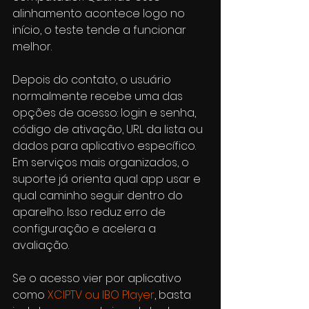
alinhamento acontece logo no 
início, o teste tende a funcionar 
melhor.
Depois do contato, o usuário 
normalmente recebe uma das 
opções de acesso: login e senha, 
código de ativação, URL da lista ou 
dados para aplicativo específico. 
Em serviços mais organizados, o 
suporte já orienta qual app usar e 
qual caminho seguir dentro do 
aparelho. Isso reduz erro de 
configuração e acelera a 
avaliação.
Se o acesso vier por aplicativo 
como 
XCIPTV ou IBO Player
, basta 