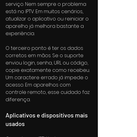
serviço. Nem sempre o problema 
está no IPTV. Em muitos cenários, 
atualizar o aplicativo ou reiniciar o 
aparelho já melhora bastante a 
experiência.
O terceiro ponto é ter os dados 
corretos em mãos. Se o suporte 
enviou login, senha, URL ou código, 
copie exatamente como recebeu. 
Um caractere errado já impede o 
acesso. Em aparelhos com 
controle remoto, esse cuidado faz 
diferença.
Aplicativos e dispositivos mais 
usados