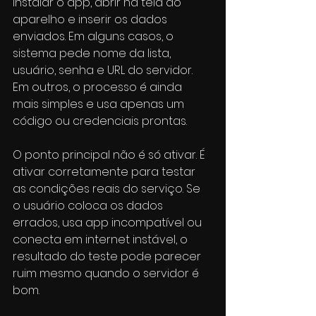
instalar o app, abrir na tela do 
aparelho e inserir os dados 
enviados. Em alguns casos, o 
sistema pede nome da lista, 
usuário, senha e URL do servidor. 
Em outros, o processo é ainda 
mais simples e usa apenas um 
código ou credenciais prontas.
O ponto principal não é só ativar. É 
ativar corretamente para testar 
as condições reais do serviço. Se 
o usuário coloca os dados 
errados, usa app incompatível ou 
conecta em internet instável, o 
resultado do teste pode parecer 
ruim mesmo quando o servidor é 
bom.