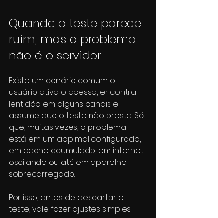
Quando o teste parece 
ruim, mas o problema 
não é o servidor
Existe um cenário comum: o 
usuário ativa o acesso, encontra 
lentidão em alguns canais e 
assume que o teste não presta. Só 
que, muitas vezes, o problema 
está em um app mal configurado, 
em cache acumulado, em internet 
oscilando ou até em aparelho 
sobrecarregado.
Por isso, antes de descartar o 
teste, vale fazer ajustes simples. 