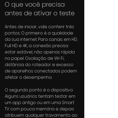
O que você precisa 
antes de ativar o teste
Antes de iniciar, vale conferir três 
pontos. O primeiro é a qualidade 
da sua internet. Para canais em HD, 
Full HD e 4K, a conexão precisa 
estar estável, não apenas rápida 
no papel. Oscilação de Wi-Fi, 
distância do roteador e excesso 
de aparelhos conectados podem 
afetar o desempenho.
O segundo ponto é o dispositivo. 
Alguns usuários tentam testar em 
um app antigo ou em uma Smart 
TV com pouca memória e depois 
atribuem qualquer travamento ao 