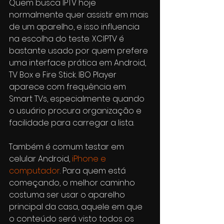
Quem busca IPTV hoje 
normalmente quer assistir em mais 
de um aparelho, e isso influencia 
na escolha do teste. XCIPTV é 
bastante usado por quem prefere 
uma interface prática em Android, 
TV Box e Fire Stick. IBO Player 
aparece com frequência em 
Smart TVs, especialmente quando 
o usuário procura organização e 
facilidade para carregar a lista.
Também é comum testar em 
celular Android, 
iPhone e 
computador
. Para quem está 
começando, o melhor caminho 
costuma ser usar o aparelho 
principal da casa, aquele em que 
o conteúdo será visto todos os 