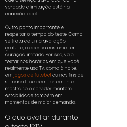
que o serviço trava, quando na 
verdade a limitação está na 
conexão local.
Outro ponto importante é 
respeitar o tempo do teste. Como 
se trata de uma avaliação 
gratuita, o acesso costuma ter 
duração limitada. Por isso, vale 
testar nos horários em que você 
realmente usa TV, como à noite, 
em 
jogos de futebol
 ou nos fins de 
semana. Esse comportamento 
mostra se o servidor mantém 
estabilidade também em 
momentos de maior demanda.
O que avaliar durante 
o teste IPTV