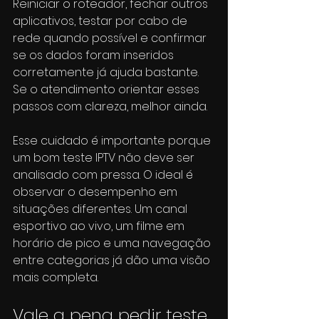
Reiniciar o roteador, fechar outros 
aplicativos, testar por cabo de 
rede quando possível e confirmar 
se os dados foram inseridos 
corretamente já ajuda bastante. 
Se o atendimento orientar esses 
passos com clareza, melhor ainda.
Esse cuidado é importante porque 
um bom teste IPTV não deve ser 
analisado com pressa. O ideal é 
observar o desempenho em 
situações diferentes. Um canal 
esportivo ao vivo, um filme em 
horário de pico e uma navegação 
entre categorias já dão uma visão 
mais completa.
Vale a pena pedir teste 