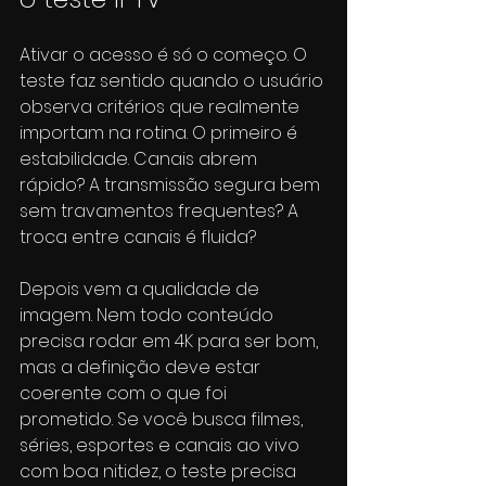
Ativar o acesso é só o começo. O 
teste faz sentido quando o usuário 
observa critérios que realmente 
importam na rotina. O primeiro é 
estabilidade. Canais abrem 
rápido? A transmissão segura bem 
sem travamentos frequentes? A 
troca entre canais é fluida?
Depois vem a qualidade de 
imagem. Nem todo conteúdo 
precisa rodar em 4K para ser bom, 
mas a definição deve estar 
coerente com o que foi 
prometido. Se você busca filmes, 
séries, esportes e canais ao vivo 
com boa nitidez, o teste precisa 