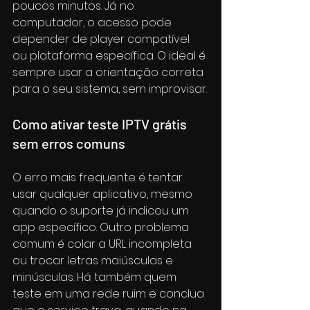
poucos minutos. Já no 
computador, o acesso pode 
depender de player compatível 
ou plataforma específica. O ideal é 
sempre usar a orientação correta 
para o seu sistema, sem improvisar.
Como ativar teste IPTV grátis 
sem erros comuns
O erro mais frequente é tentar 
usar qualquer aplicativo, mesmo 
quando o suporte já indicou um 
app específico. Outro problema 
comum é colar a URL incompleta 
ou trocar letras maiúsculas e 
minúsculas. Há também quem 
teste em uma rede ruim e conclua 