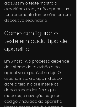
dias. Assim, o teste mostra a 
experiência real, e não apenas um 
funcionamento temporário em um 
dispositivo secundário.
Como configurar o 
teste em cada tipo de 
aparelho
Em Smart TV, o processo depende 
do sistema da televisão e do 
aplicativo disponível na loja. O 
usuário instala o app indicado, 
abre a tela inicial e insere os 
dados recebidos. Em alguns 
modelos, a ativação exige um 
código vinculado ao aparelho. 