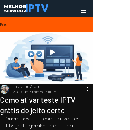
MELHOR
IPTV
SERVIDOR
Post
Jhonatan Cezar
27 de jun.
6 min de leitura
Como ativar teste IPTV
grátis do jeito certo
Quem pesquisa como ativar teste 
IPTV grátis geralmente quer a 