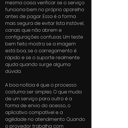
mesma coisa: verificar se o serviço 
funciona bem no próprio aparelho 
antes de pagar. Essa é a forma 
mais segura de evitar lista instável, 
canais que não abrem e 
configurações confusas. Um teste 
bem feito mostra se a imagem 
está boa, se o carregamento é 
rápido e se o suporte realmente 
ajuda quando surge alguma 
dúvida.
A boa notícia é que o processo 
costuma ser simples. O que muda 
de um serviço para outro é a 
forma de envio do acesso, o 
aplicativo compatível e a 
agilidade no atendimento. Quando 
o provedor trabalha com 