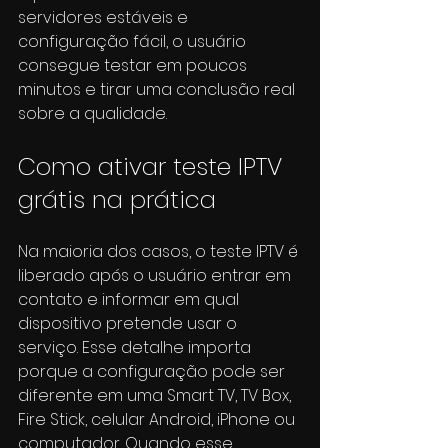
servidores estáveis e 
configuração fácil, o usuário 
consegue testar em poucos 
minutos e tirar uma conclusão real 
sobre a qualidade.
Como ativar teste IPTV 
grátis na prática
Na maioria dos casos, o teste IPTV é 
liberado após o usuário entrar em 
contato e informar em qual 
dispositivo pretende usar o 
serviço. Esse detalhe importa 
porque a configuração pode ser 
diferente em uma Smart TV, TV Box, 
Fire Stick, celular Android, iPhone ou 
computador. Quando esse 