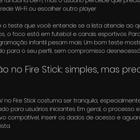
té funciona bem, mas o usuário percebe que precis
rede Wi-Fi ou escolher outro player.
o teste que você entende se a lista atende ao qu
s, o foco está em futebol e canais esportivos. Para
rogramação infantil pesam mais. Um bom teste mostr
do para o seu perfil, sem compromisso desnecessár
 no Fire Stick: simples, mas prec
TV no Fire Stick costuma ser tranquila, especialmen
ado para usuários iniciantes. Em geral, o processo 
tivo compatível, inserir os dados de acesso e aguar
sta.