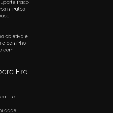
porte fraco. 
os minutos. 
ouca 
ma objetiva e 
 o caminho 
de com 
ara Fire 
sempre a 
ilidade 