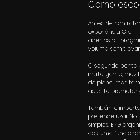
Como escolh
Antes de contrata
experiência. O prim
abertos ou progra
volume sem trava
O segundo ponto é
muita gente, mas 
do plano, mas tam
adianta prometer 4
Também é importan
pretende usar. No 
simples, EPG organ
costuma funcionar