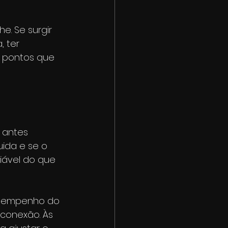
e. Se surgir 
, ter 
s pontos que 
 antes 
ida e se o 
iável do que 
desempenho do 
conexão. Às 