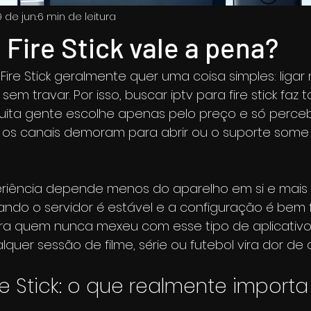
9 de jun.
6 min de leitura
 Fire Stick vale a pena?
e Stick geralmente quer uma coisa simples: ligar na
r sem travar. Por isso, buscar iptv para fire stick faz 
ita gente escolhe apenas pelo preço e só perce
 os canais demoram para abrir ou o suporte some
xperiência depende menos do aparelho em si e mais
uando o servidor é estável e a configuração é bem f
ara quem nunca mexeu com esse tipo de aplicativo
quer sessão de filme, série ou futebol vira dor de
re Stick: o que realmente importa