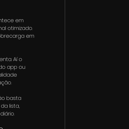
ontece em 
l otimizado. 
obrecarga em 
nta. Aí o 
do app ou 
alidade 
ação.
ão basta 
a lista, 
iário.