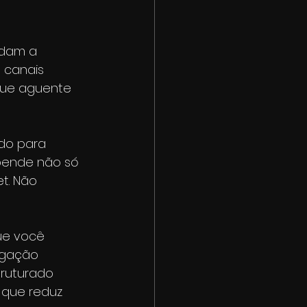
udam a 
, canais 
que aguente 
do para 
epende não só 
t. Não 
ue você 
egação 
truturado 
 que reduz 