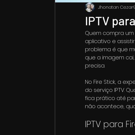
Jhonatan Cezar
IPTV para
Quem compra um Fir
aplicativo e assisti
problema é que mu
que a imagem cai,
precisa.
No Fire Stick, a e
do serviço IPTV. Q
fica prático até p
não acontece, qual
IPTV para Fi