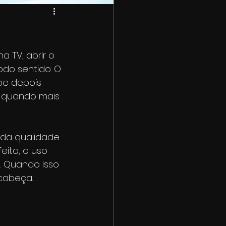
 TV, abrir o 
todo sentido. O 
be depois 
 quando mais 
 da qualidade 
eita, o uso 
. Quando isso 
 cabeça.