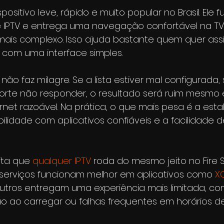
ispositivo leve, rápido e muito popular no Brasil. Ele
 IPTV e entrega uma navegação confortável na TV, 
is complexo. Isso ajuda bastante quem quer assis
es com uma interface simples.
ão faz milagre. Se a lista estiver mal configurada, 
uporte não responder, o resultado será ruim mesm
net razoável. Na prática, o que mais pesa é a esta
ilidade com aplicativos confiáveis e a facilidade d
ita que 
qualquer IPTV
 roda do mesmo jeito no Fire St
 serviços funcionam melhor em aplicativos como 
XC
utros entregam uma experiência mais limitada, co
ão ao carregar ou falhas frequentes em horários de