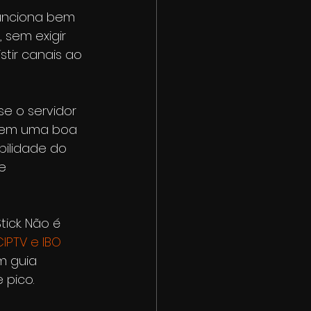
 funciona bem 
sem exigir 
tir canais ao 
se o servidor 
o em uma boa 
bilidade do 
e 
ick. Não é 
IPTV e IBO 
m guia 
 pico.