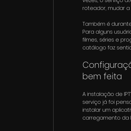
vezes, o serviço a
roteador, mudar a 
Também é durante 
Para alguns usuário
filmes, séries e p
catálogo faz senti
Configuração
bem feita
A instalação de IP
serviço já foi pens
instalar um aplica
carregamento da li