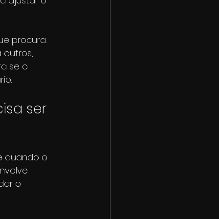
a ajustar o 
e procura. 
 outros, 
a se o 
io.
isa ser 
te quando o 
envolve 
dar o 