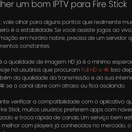
er um bom IPTV para Fire Stick
r, vale olhar para alguns pontos que realmente m
eiro é a estabilidade. Se você assiste jogos ao vivo
mação em horário nobre, precisa de um servidor 
mentos constantes.
 a qualidade de imagem. HD já é o mínimo espera
hoje há usuários que procuram 
Full HD e 4K
. Isso d
bém da qualidade da transmissão e da sua interne
K se o canal abre com atraso ou fica oscilando.
te verificar a compatibilidade com o aplicativo q
Fire Stick, muitos usuários preferem apps com nav
izado e troca rápida de canais. Um serviço bem es
 melhor com players já conhecidos no mercado, o