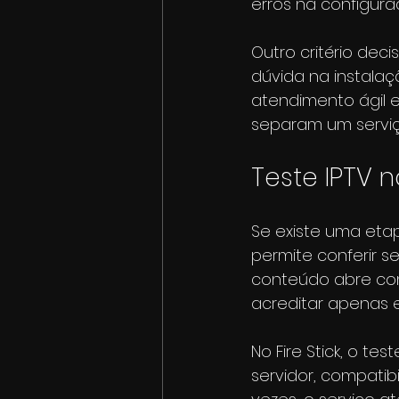
erros na configura
Outro critério deci
dúvida na instalaçã
atendimento ágil 
separam um serviç
Teste IPTV n
Se existe uma etap
permite conferir s
conteúdo abre com 
acreditar apenas
No Fire Stick, o t
servidor, compati