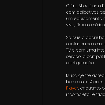
O Fire Stick é um d
com aplicativos de
um equipamento ma
vivo, filmes e séri
Só que o aparelho n
oscilar ou se o s
TV e com uma inter
serviço, a compatib
configuração.
Muita gente acred
bem assim. Alguns
Player
, enquanto o
incompleto, lentid