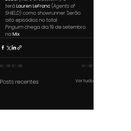
terá 
Lauren LeFranc
 (
Agents of 
SHIELD
) como showrunner. Serão 
oito episódios no total.
Pinguim
 chega dia 19 de setembro 
na 
Mix
. 
Ver tudo
Posts recentes