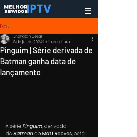
MELHOR
IPTV
SERVIDOR
Post
Jhonatan Cezar
8 de jul. de 2024
1 min de leitura
Pinguim | Série derivada de
Batman ganha data de
lançamento
A série 
Pinguim
, 
derivada 
do 
Batman
de 
Matt Reeves
, está 