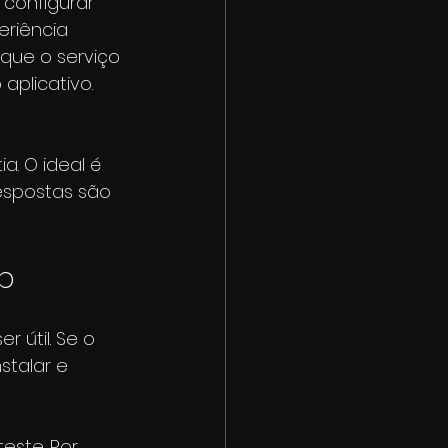
configurar 
eriência 
 que o serviço 
plicativo. 
. O ideal é 
espostas são 
p
 útil. Se o 
stalar e 
ste. Por 