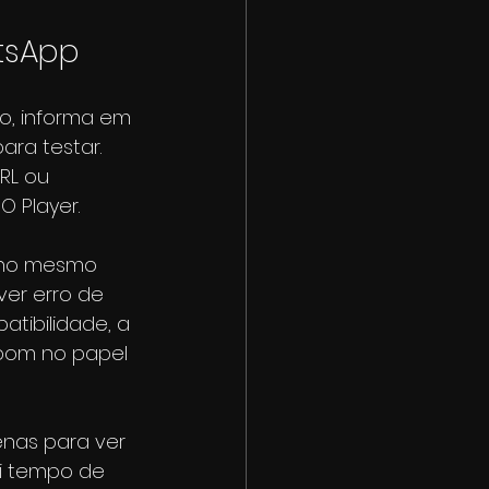
tsApp
o, informa em 
ra testar. 
RL ou 
BO Player.
 no mesmo 
ver erro de 
tibilidade, a 
 bom no papel 
nas para ver 
ui tempo de 