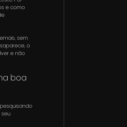
os e como 
de 
demais, sem 
saparece, o 
lver e não 
ma boa 
 pesquisando 
 seu 