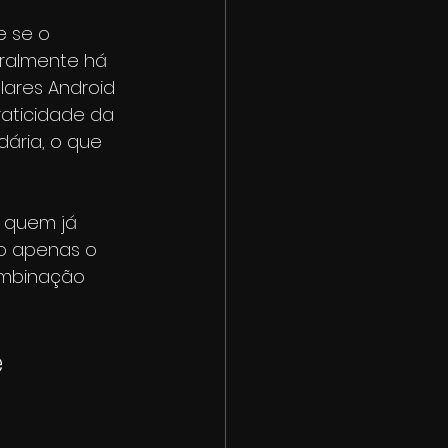
e se o 
eralmente há 
lares Android 
aticidade da 
ária, o que 
 quem já 
ão apenas o 
combinação 
 