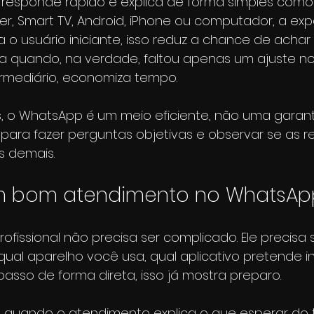
responde rápido e explica de forma simples como 
yer, Smart TV, Android, iPhone ou computador, a exp
a o usuário iniciante, isso reduz a chance de achar
 quando, na verdade, faltou apenas um ajuste no a
ermediário, economiza tempo.
, o WhatsApp é um meio eficiente, não uma garantia
para fazer perguntas objetivas e observar se as r
s demais.
um bom atendimento no WhatsAp
issional não precisa ser complicado. Ele precisa ser
ual aparelho você usa, qual aplicativo pretende in
passo de forma direta, isso já mostra preparo.
 quando o atendimento explica o que esperar do te