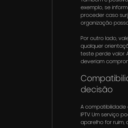
exemplo, se infor
proceder caso surj
organização passa 
Por outro lado, va
qualquer orientaç
teste perde valor. 
deveriam comprome
Compatibili
decisão
A compatibilidade
IPTV. Um serviço p
aparelho for ruim,