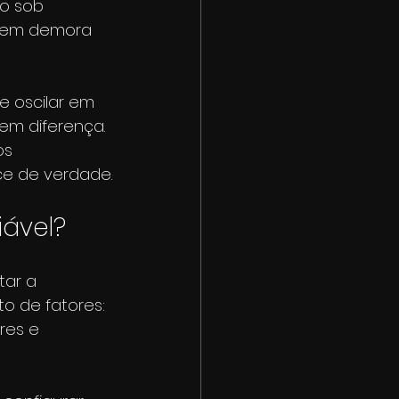
do sob 
 sem demora 
 oscilar em 
em diferença. 
os 
ce de verdade.
iável?
tar a 
o de fatores: 
res e 