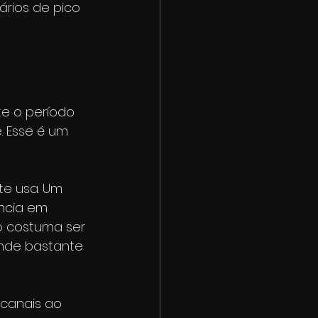
rios de pico 
te o período 
. Esse é um 
te usa. Um 
ncia em 
ão costuma ser 
nde bastante 
 canais ao 