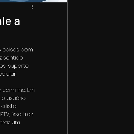
le a
s coisas bem 
 sentido. 
s, suporte 
elular.
 caminho. Em 
o usuário 
 lista 
V, isso traz 
traz um 