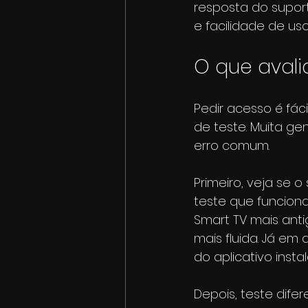
resposta do suport
e facilidade de us
O que avali
Pedir acesso é fác
de teste. Muita ge
erro comum.
Primeiro, veja se 
teste que funcion
Smart TV mais anti
mais fluida. Já e
do aplicativo inst
Depois, teste dife