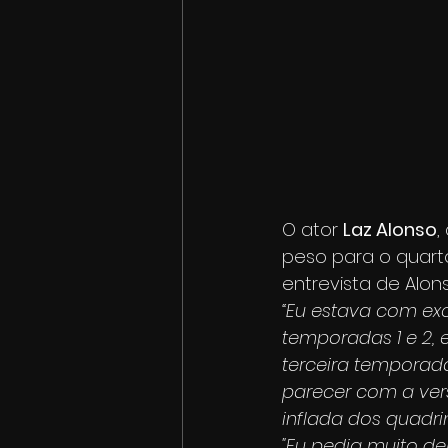
O ator 
Laz Alonso
,
peso para o quart
entrevista de Alons
“Eu estava com ex
temporadas 1 e 2,
terceira temporada
parecer com a ver
inflada dos quadri
"Eu pedia muito de