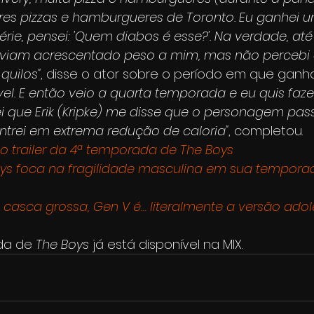
es pizzas e hamburgueres de Toronto. Eu ganhei uns
rie, pensei: 'Quem diabos é esse?'. Na verdade, até
viam acrescentado peso a mim, mas não percebi 
quilos"
, disse o ator sobre o período em que ganh
l. E então veio a quarta temporada e eu quis faze
tei que Erik (Kripke) me disse que o personagem pas
ntrei em extrema redução de caloria"
, completou.
o trailer da 4ª temporada de The Boys
Boys foca na fragilidade masculina em sua tempora
s casca grossa, Gen V é… literalmente a versão ado
da de
 The Boys
 já está disponível na MIX.