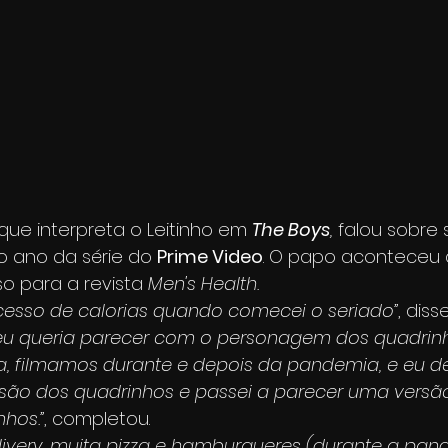
 que interpreta o Leitinho em 
The Boys
, 
falou sobre
o ano da série do 
Prime Video
. O papo aconteceu 
o para a revista 
Men's Health.
cesso de calorias quando comecei o seriado”
, diss
 eu queria parecer com o personagem dos quadrinh
, filmamos durante e depois da pandemia, e eu de
são dos quadrinhos e passei a parecer uma versã
nhos.”
, completou. 
livery, muita pizza e hamburgueres (durante a pand