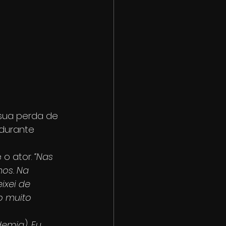
 sua perda de 
durante 
e o ator.
 “Nas 
os. Na 
ixei de 
o muito 
emia). Eu 