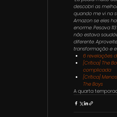
descobri as melhor
quando me vi na sé
Amazon se eles ha
enorme. Pesava 113 
não estava saudáve
diferente. Aprovei
transformação e e
6 revelações d
[Crítica] The 
complicada
[Crítica] Meno
The Boys
A quarta tempora