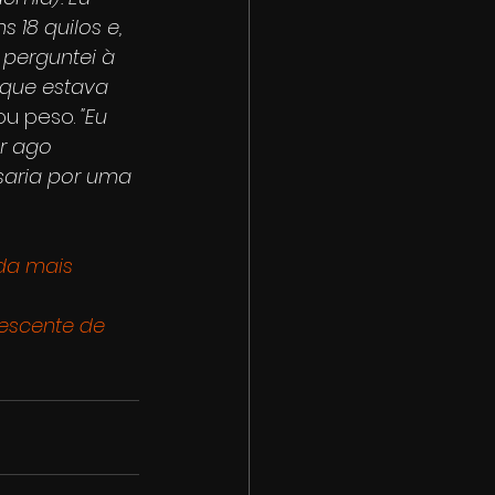
 18 quilos e, 
 perguntei à 
que estava 
ou peso. 
"Eu 
r ago 
saria por uma 
da mais 
lescente de 